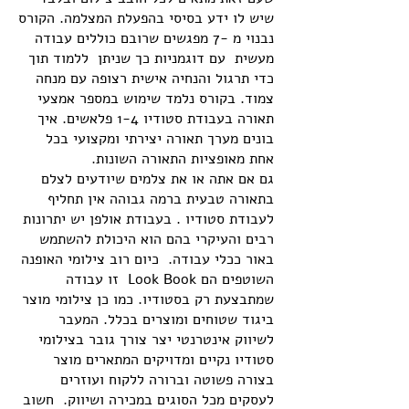
שיש לו ידע בסיסי בהפעלת המצלמה. הקורס
נבנוי מ -7 מפגשים שרובם כוללים עבודה
מעשית עם דוגמניות כך שניתן ללמוד תוך
כדי תרגול והנחיה אישית רצופה עם מנחה
צמוד. בקורס נלמד שימוש במספר אמצעי
תאורה בעבודת סטודיו 1-4 פלאשים. איך
בונים מערך תאורה יצירתי ומקצועי בכל
אחת מאופציות התאורה השונות.
גם אם אתה או את צלמים שיודעים לצלם
בתאורה טבעית ברמה גבוהה אין תחליף
לעבודת סטודיו . בעבודת אולפן יש יתרונות
רבים והעיקרי בהם הוא היכולת להשתמש
באור ככלי עבודה. כיום רוב צילומי האופנה
השוטפים הם Look Book זו עבודה
שמתבצעת רק בסטודיו. כמו כן צילומי מוצר
ביגוד שטוחים ומוצרים בכלל. המעבר
לשיווק אינטרנטי יצר צורך גובר בצילומי
סטודיו נקיים ומדויקים המתארים מוצר
בצורה פשוטה וברורה ללקוח ועוזרים
לעסקים מכל הסוגים במכירה ושיווק. חשוב